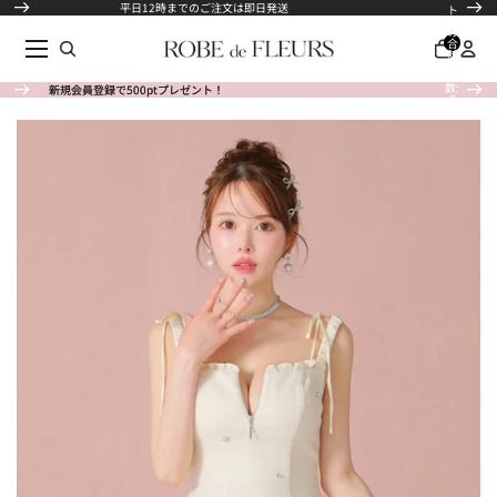
コンテンツにスキップ
平日12時までのご注文は即日発送
ト
内
の
合
計
商
品
数:
新規会員登録で500ptプレゼント！
新規会員登録で500ptプレゼント！
商品情報にスキップ
0