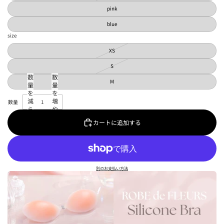
pink
blue
size
XS
S
数
数
M
量
量
を
を
減
増
ら
や
す
す
カートに追加する
別のお支払い方法