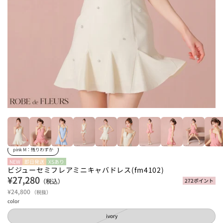
pink M：
残りわずか
NEW
即日発送
XSあり
ビジューセミフレアミニキャバドレス(fm4102)
¥27,280
（税込）
272ポイント
¥24,800
（税抜）
color
ivory