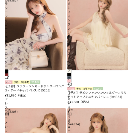
(DE4382)
ラ
メ
ワ
シ
ー
フ
ジ
ォ
ャ
ン
ガ
ワ
ー
ン
ド
シ
ホ
ョ
ル
ル
タ
ダ
ー
ー
ロ
フ
ン
リ
グ
ル
テ
セ
ィ
ッ
ア
ト
ー
ア
ド
ッ
NEW
予約
8月中旬
XSあり
【予約】フラワージャガードホルターロング
キ
プ
NEW
予約
8月下旬
XSあり
ティアードキャバドレス (DE5205)
ャ
ミ
【予約】ラメシフォンワンショルダーフリル
バ
ニ
¥31,680
（税込）
セットアップミニキャバドレス (fm4934)
ド
キ
¥33,880
（税込）
レ
ャ
ス
バ
【予
【予
(DE5205)
ド
約】
約】
レ
ラ
ビ
ス
メ
ジ
(fm4934)
シ
ュ
フ
ー