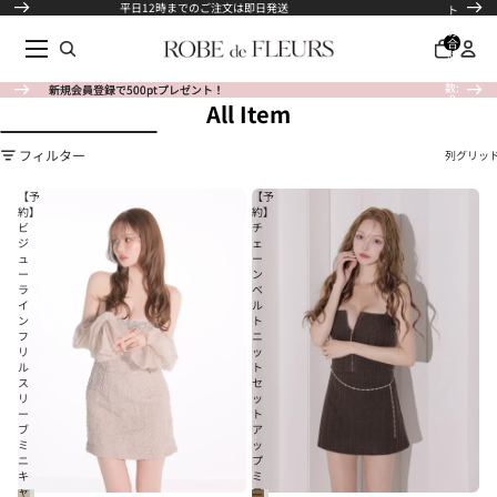
コンテンツにスキップ
平日12時までのご注文は即日発送
ト
内
の
合
計
商
品
数:
新規会員登録で500ptプレゼント！
新規会員登録で500ptプレゼント！
0
All Item
結果リストにスキップ
フィルター
列グリッ
【予
【予
約】
約】
ビ
チ
ジ
ェ
ュ
ー
ー
ン
ラ
ベ
イ
ル
ン
ト
フ
ニ
リ
ッ
ル
ト
ス
セ
リ
ッ
ー
ト
ブ
ア
ミ
ッ
ニ
プ
キ
ミ
ャ
ニ