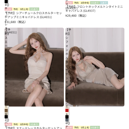
NEW
予約
8月中旬
XSあり
Lあり
ニ
ス
【予約】フロントホックメルトンタイトミニ
キ
(GL4937)
NEW
予約
9月上旬
XSあり
キャバドレス (GL4937)
ャ
【予約】シアーチュールクロスホルターセッ
¥29,480
（税込）
バ
トアップミニキャバドレス (GL4651)
ド
¥31,680
（税込）
レ
ス
【予
【予
(GL4651)
約】
約】
ス
シ
エ
フ
ー
ォ
ド
ン
レ
ホ
ー
ル
ス
タ
ホ
ー
ル
サ
タ
テ
ー
ン
セ
セ
ッ
ッ
ト
ト
ア
ア
ッ
ッ
プ
プ
ミ
ミ
ニ
ニ
キ
キ
ャ
ャ
バ
バ
NEW
予約
8月中旬
XSあり
ド
ド
【予約】スエードレースホルターセットアッ
NEW
予約
9月上旬
XSあり