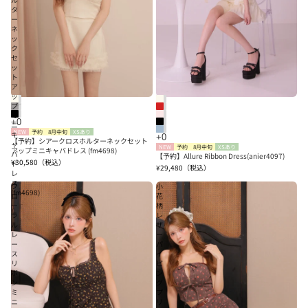
タ
ー
ネ
ッ
ク
セ
ッ
ト
ア
ッ
プ
ミ
ニ
NEW
予約
8月中旬
XSあり
キ
【予約】シアークロスホルターネックセット
ャ
NEW
予約
8月中旬
XSあり
アップミニキャバドレス (fm4698)
バ
【予約】Allure Ribbon Dress(anier4097)
¥30,580
（税込）
ド
¥29,480
（税込）
レ
ス
フ
小
(fm4698)
ロ
花
ー
柄
ラ
レ
ル
ザ
レ
ー
ー
パ
ス
イ
リ
ピ
ボ
ン
ン
グ
ミ
プ
ニ
リ