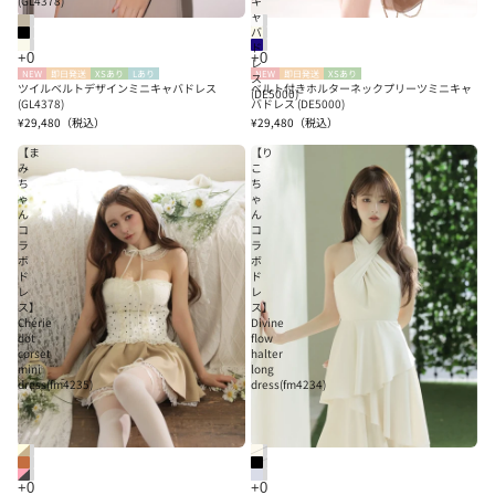
(GL4378)
キ
ャ
バ
ド
レ
NEW
即日発送
XSあり
Lあり
NEW
即日発送
XSあり
ス
ツイルベルトデザインミニキャバドレス
ベルト付きホルターネックプリーツミニキャ
(DE5000)
(GL4378)
バドレス (DE5000)
¥29,480
（税込）
¥29,480
（税込）
【ま
【り
み
こ
ち
ち
ゃ
ゃ
ん
ん
コ
コ
ラ
ラ
ボ
ボ
ド
ド
レ
レ
ス】
ス】
Chérie
Divine
dot
flow
corset
halter
mini
long
dress(fm4235)
dress(fm4234)