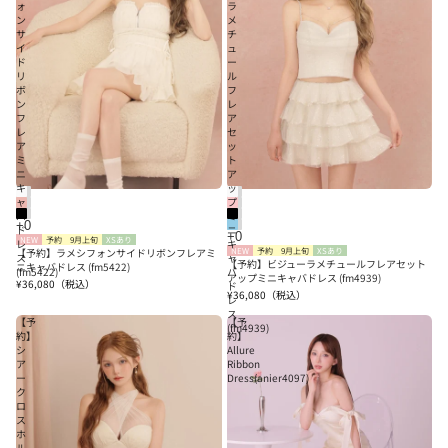
ォ
ラ
ン
メ
サ
チ
イ
ュ
ド
ー
リ
ル
ボ
フ
ン
レ
フ
ア
レ
セ
ア
ッ
ミ
ト
ニ
ア
キ
ッ
ャ
プ
バ
ミ
ド
ニ
NEW
予約
9月上旬
XSあり
レ
キ
【予約】ラメシフォンサイドリボンフレアミ
NEW
予約
9月上旬
XSあり
ス
ャ
【予約】ビジューラメチュールフレアセット
ニキャバドレス (fm5422)
(fm5422)
バ
アップミニキャバドレス (fm4939)
¥36,080
（税込）
ド
¥36,080
（税込）
レ
ス
【予
【予
(fm4939)
約】
約】
シ
Allure
ア
Ribbon
ー
Dress(anier4097)
ク
ロ
ス
ホ
ル