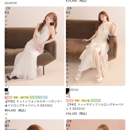
¥29,480
（税込）
(GL4929)
【予
【予
約】
約】
ド
ド
ッ
ッ
ト
ト
シ
サ
フ
テ
ォ
ン
ン
フ
ホ
リ
ル
ル
タ
ロ
ー
ン
リ
グ
ボ
キ
ン
ャ
マ
バ
ー
ド
メ
レ
イ
ス
ド
(DE5014)
ロ
ン
NEW
予約
8月下旬
XSあり
Lあり
【予約】ドットシフォンホルターリボンマー
NEW
予約
9月上旬
XSあり
グ
【予約】ドットサテンフリルロングキャバド
メイドロングキャバドレス (DE4382)
キ
レス (DE5014)
ャ
¥34,980
（税込）
¥38,280
（税込）
バ
ド
【予
【予
レ
約】
約】
ス
フ
ラ