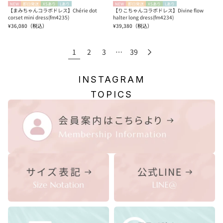
NEW
即日発送
XSあり
Lあり
NEW
即日発送
XSあり
Lあり
【まみちゃんコラボドレス】Chérie dot
【りこちゃんコラボドレス】Divine flow
corset mini dress(fm4235)
halter long dress(fm4234)
¥36,080
（税込）
¥39,380
（税込）
1
2
3
…
39
INSTAGRAM
TOPICS