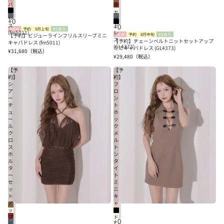
バ
キ
ド
ャ
レ
バ
ス
ド
NEW
予約
9月上旬
XSあり
(fm5011)
レ
【予約】ビジューラインフリルスリーブミニ
NEW
予約
8月中旬
XSあり
ス
【予約】チェーンベルトニットセットアップ
キャバドレス (fm5011)
(GL4373)
ミニキャバドレス (GL4373)
¥31,680
（税込）
¥29,480
（税込）
【予
【予
約】
約】
シ
フ
ア
ロ
ー
ン
チ
ト
ュ
ホ
ー
ッ
ル
ク
ク
メ
ロ
ル
ス
ト
ホ
ン
ル
タ
タ
イ
ー
ト
セ
ミ
ッ
ニ
ト
キ
ア
ャ
ッ
バ
プ
ド
ミ
レ