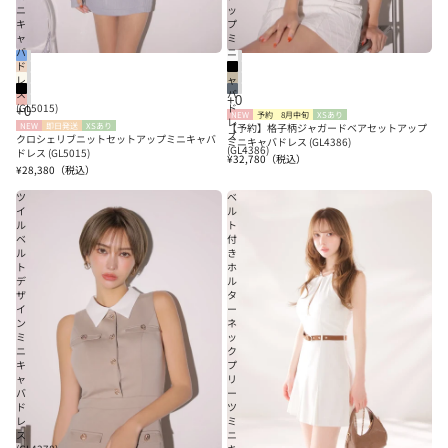
ニ
ッ
キ
プ
ャ
ミ
バ
ニ
ド
キ
レ
ャ
ス
バ
(GL5015)
ド
NEW
予約
8月中旬
XSあり
レ
NEW
即日発送
XSあり
【予約】格子柄ジャガードベアセットアップ
ス
クロシェリブニットセットアップミニキャバ
ミニキャバドレス (GL4386)
(GL4386)
ドレス (GL5015)
¥32,780
（税込）
¥28,380
（税込）
ツ
ベ
イ
ル
ル
ト
ベ
付
ル
き
ト
ホ
デ
ル
ザ
タ
イ
ー
ン
ネ
ミ
ッ
ニ
ク
キ
プ
ャ
リ
バ
ー
ド
ツ
レ
ミ
ス
ニ