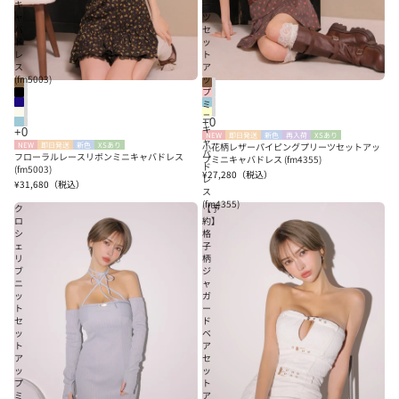
キ
ー
ャ
ツ
バ
セ
ド
ッ
レ
ト
ス
ア
(fm5003)
ッ
プ
ミ
ニ
キ
NEW
即日発送
新色
再入荷
XSあり
ャ
NEW
即日発送
新色
XSあり
小花柄レザーパイピングプリーツセットアッ
バ
フローラルレースリボンミニキャバドレス
プミニキャバドレス (fm4355)
ド
(fm5003)
¥27,280
（税込）
レ
¥31,680
（税込）
ス
(fm4355)
ク
【予
ロ
約】
シ
格
ェ
子
リ
柄
ブ
ジ
ニ
ャ
ッ
ガ
ト
ー
セ
ド
ッ
ベ
ト
ア
ア
セ
ッ
ッ
プ
ト
ミ
ア