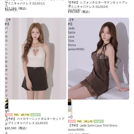
レ
レ
【予約】シフォンホルターサテンセットアッ
プミニキャバドレス (GL5012)
ス
ス
プミニキャバドレス (GL5024)
¥27,280
（税込）
(GL5012)
(GL5024)
¥30,580
（税込）
【予
【予
約】
約】
バ
Jade
イ
Satin
カ
Lace
ラ
Trim
ー
Dress
ニ
(anier4096)
ッ
ト
ホ
ル
タ
ー
セ
ッ
ト
ア
ッ
プ
ミ
ニ
キ
NEW
予約
8月下旬
XSあり
ャ
【予約】バイカラーニットホルターセットア
バ
NEW
予約
9月上旬
XSあり
ップミニキャバドレス (GL4929)
ド
【予約】Jade Satin Lace Trim Dress
¥30,580
（税込）
レ
(anier4096)
ス