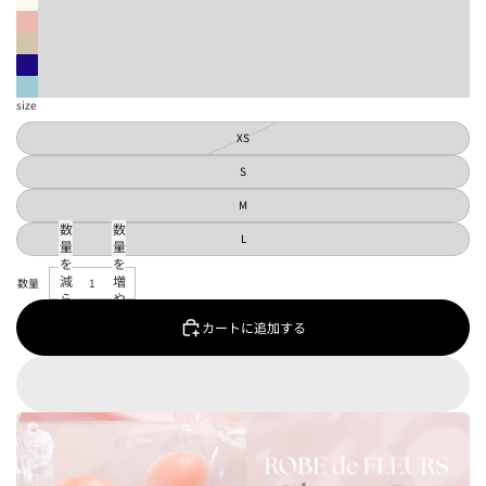
size
XS
S
M
数
数
L
量
量
を
を
減
増
ら
や
す
す
カートに追加する