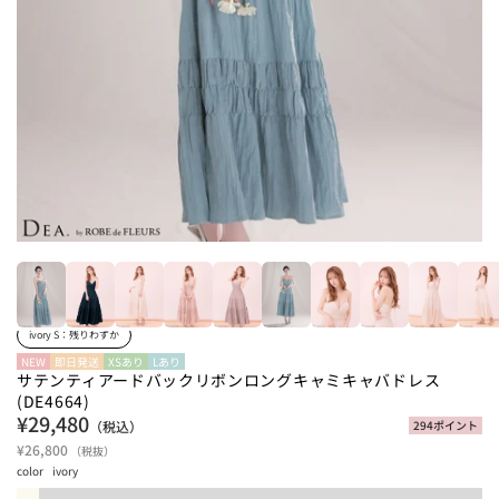
ivory S：
残りわずか
NEW
即日発送
XSあり
Lあり
サテンティアードバックリボンロングキャミキャバドレス
(DE4664)
¥29,480
（税込）
294ポイント
¥26,800
（税抜）
color
ivory