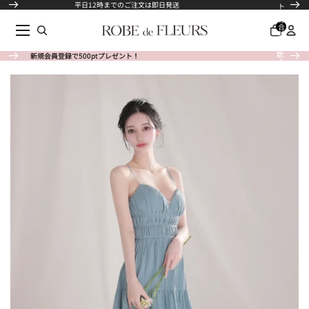
コンテンツにスキップ
平日12時までのご注文は即日発送
ト
内
の
合
計
商
品
数:
新規会員登録で500ptプレゼント！
新規会員登録で500ptプレゼント！
商品情報にスキップ
0